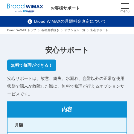
お客様サポート
メニュ
Broad WiMAXの月額料金改定について
ー
Broad WiMAX トップ
各種お手続き
オプション一覧
安心サポート
安心サポート
無料で修理ができる！
安心サポートは、故意、紛失、水漏れ、盗難以外の正常な使用
状態で端末が故障した際に、無料で修理が行えるオプションサ
ービスです。
内容
月額