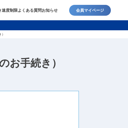
き
速度制限
よくある質問
お知らせ
会員マイページ
き）
のお手続き）