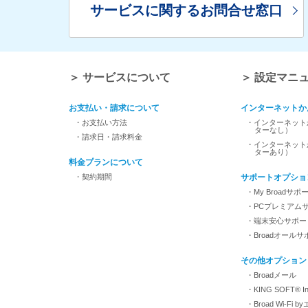
サービスに関するお問合せ窓口
＞ サービスについて
＞ 設定マニ
お支払い・請求について
インターネットか
・お支払い方法
・インターネット
ターなし）
・請求日・請求料金
・インターネット
ターあり）
料金プランについて
・契約期間
サポートオプショ
・My Broadサポ
・PCプレミアム
・端末安心サポー
・Broadオールサ
その他オプション
・Broadメール
・KING SOFT® Inte
・Broad Wi-Fi 