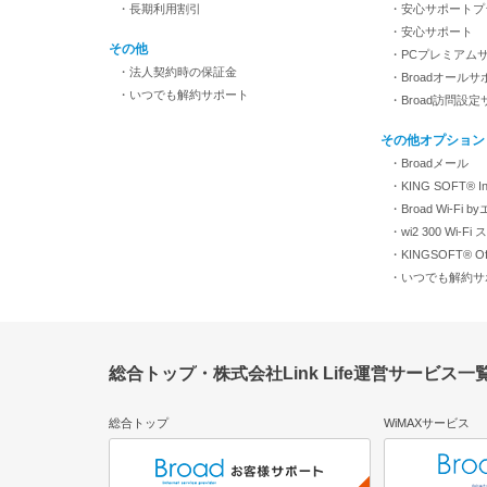
・長期利用割引
・安心サポートプ
・安心サポート
その他
・PCプレミアム
・法人契約時の保証金
・Broadオールサ
・いつでも解約サポート
・Broad訪問設
その他オプション
・Broadメール
・KING SOFT® Inte
・Broad Wi-Fi 
・wi2 300 Wi-
・KINGSOFT® Off
・いつでも解約サ
総合トップ・株式会社Link Life運営サービス一
総合トップ
WiMAXサービス