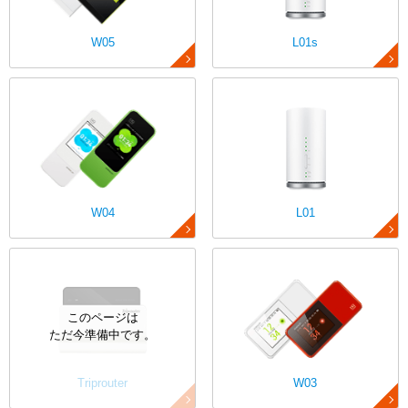
W05
L01s
W04
L01
Triprouter
W03