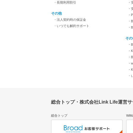
・長期利用割引
・
・
その他
・
・法人契約時の保証金
・B
・いつでも解約サポート
・
その
・B
・KI
・B
・w
・K
・
総合トップ・株式会社Link Life運営
総合トップ
Wi