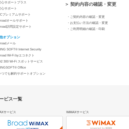
安心サポートプラス
＞ 契約内容の確認・変更
安心サポート
PCプレミアムサポート
・ご契約内容の確認・変更
roadオールサポート
・お支払い方法の確認・変更
Broad訪問設定サポート
・ご利用明細の確認・印刷
他オプション
roadメール
NG SOFT® Internet Security
road Wi-Fi byエコネクト
i2 300 Wi-Fi スポットサービス
INGSOFT® Office
いつでも解約サポートオプション
サービス一覧
MAXサービス
WiMAXサービス