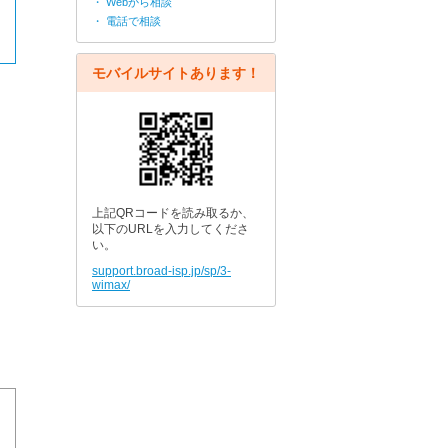
・ Webから相談
・ 電話で相談
モバイルサイトあります！
上記QRコードを読み取るか、
以下のURLを入力してくださ
い。
support.broad-isp.jp/sp/3-
wimax/