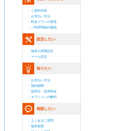
・ ご契約内容
・ お支払い方法
・ 料金プランの変更
・ ご利用明細の確認
設定したい
・ 端末の初期設定
・ メール設定
知りたい
・ お支払い方法
・ 契約期間
・ 請求日・請求料金
・ オプションの解約
相談したい
・ よくあるご質問
・ 端末故障