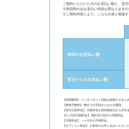
ご契約いただいた月のお支払い額と、翌月
※初回時のみお支払い内容が異なりますの
※ご契約内容により、こちらの表と相違す
初回のお支払い額
翌月からのお支払い額
【初期費用】 インターネット回線を開通させるた
【事務手数料】 弊社での手続きにかかる費用。
【初月日割料金】 月額料金を契約開始日から月末
【2ヶ月目月額料金】 契約月の翌月の月額料金。
【月額料金】 一ヶ月分の月額料金。
【オプション料金】 お客様のお申し込みいただい