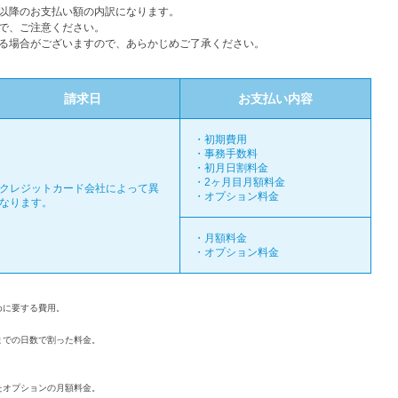
以降のお支払い額の内訳になります。
で、ご注意ください。
る場合がございますので、あらかじめご了承ください。
請求日
お支払い内容
・初期費用
・事務手数料
・初月日割料金
・2ヶ月目月額料金
クレジットカード会社によって異
・オプション料金
なります。
・月額料金
・オプション料金
めに要する費用。
までの日数で割った料金。
たオプションの月額料金。