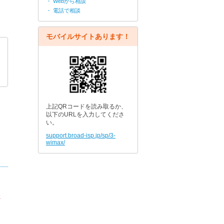
・ Webから相談
・ 電話で相談
モバイルサイトあります！
上記QRコードを読み取るか、
以下のURLを入力してくださ
い。
support.broad-isp.jp/sp/3-
wimax/
た