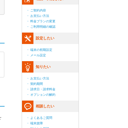
・ ご契約内容
・ お支払い方法
・ 料金プランの変更
・ ご利用明細の確認
設定したい
・ 端末の初期設定
・ メール設定
知りたい
・ お支払い方法
・ 契約期間
・ 請求日・請求料金
・ オプションの解約
相談したい
を
・ よくあるご質問
・ 端末故障