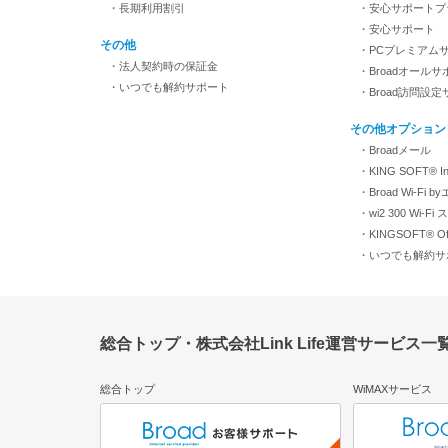
・長期利用割引
・安心サポートプ
・安心サポート
その他
・PCプレミアム
・法人契約時の保証金
・Broadオールサ
・いつでも解約サポート
・Broad訪問設
その他オプション
・Broadメール
・KING SOFT® Inte
・Broad Wi-Fi 
・wi2 300 Wi-
・KINGSOFT® Off
・いつでも解約サ
総合トップ・株式会社Link Life運営サービス一
総合トップ
WiMAXサービス