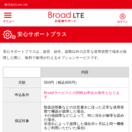
株式会社Link Life
安心サポートプラス
安心サポートプラスは、故意、紛失、盗難以外の正常な使用状態で端末が故
障した際に、無料で修理が行えるオプションサービスです。
内容
月額
550円（税込605円）
Broadサービスとの同時お申込が条件となりま
申込条件
す。
取扱説明書などの注意書きに従った正常な使用状
態で機器が故障した場合。
その他故障などによって、特に当社が修理を認め
た場合。
保証対象
水濡れによって故障した場合(6ヶ月以上同一機種
をご利用いただいた場合)