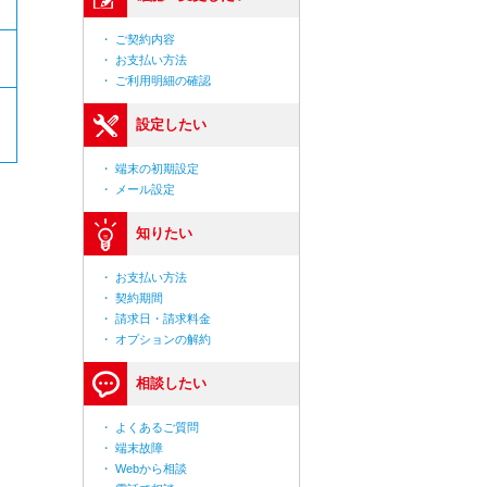
・ ご契約内容
・ お支払い方法
・ ご利用明細の確認
設定したい
・ 端末の初期設定
・ メール設定
知りたい
・ お支払い方法
・ 契約期間
・ 請求日・請求料金
・ オプションの解約
相談したい
・ よくあるご質問
・ 端末故障
・ Webから相談