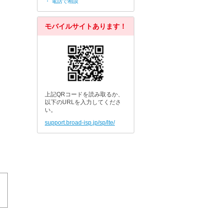
・ 電話で相談
モバイルサイトあります！
上記QRコードを読み取るか、
以下のURLを入力してくださ
い。
support.broad-isp.jp/sp/lte/