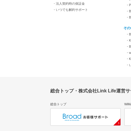
・法人契約時の保証金
・
・いつでも解約サポート
・B
・
その
・B
・KI
・B
・w
・K
・
総合トップ・株式会社Link Life運営
総合トップ
Wi