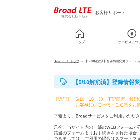
お客様サポート
株式会社Link Life
トップ
サービスにつ
Broad LTE トップ
＞ 【5/10解消済】登録情報変更フォー
【5/10解消済】登録情
【追記】 5/10 10：30 下記障害、解
お客様にはご不便・ご迷惑をお掛け
平素より、Broadサービスをご利用いただ
只今、当サイト内の一部のWEBフォームが
該当のフォームよりお手続きをされた場合
つきましては、ご利用の場合はスマートフォ