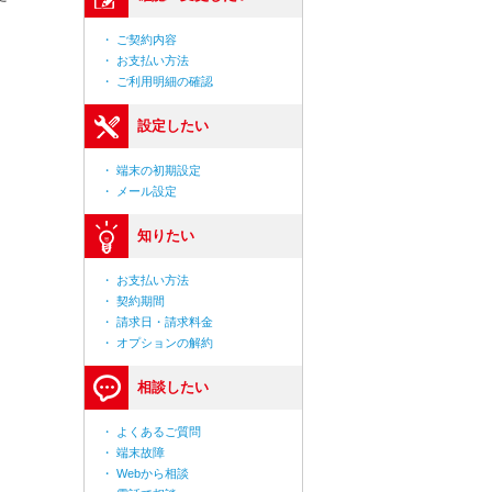
・ ご契約内容
・ お支払い方法
・ ご利用明細の確認
設定したい
、
・ 端末の初期設定
・ メール設定
知りたい
。
・ お支払い方法
・ 契約期間
・ 請求日・請求料金
・ オプションの解約
相談したい
・ よくあるご質問
・ 端末故障
・ Webから相談