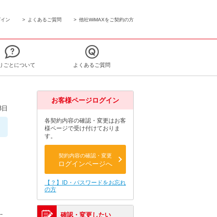
グイン
よくあるご質問
他社WiMAXをご契約の方
りごとについて
よくあるご質問
お客様ページログイン
3日
各契約内容の確認・変更はお客
様ページで受け付けておりま
す。
契約内容の確認・変更
ログインページへ
【？】ID・パスワードをお忘れ
の方
た
確認・変更したい