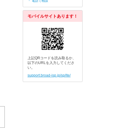
・ 電話で相談
モバイルサイトあります！
上記QRコードを読み取るか、
以下のURLを入力してくださ
い。
support.broad-isp.jp/sp/lte/