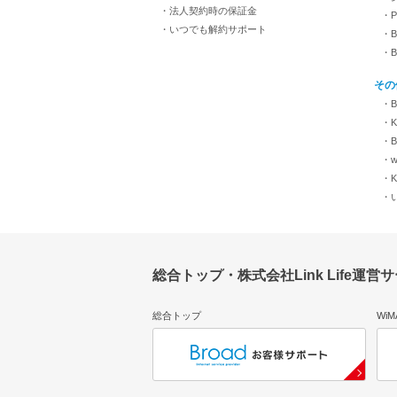
・法人契約時の保証金
・
・いつでも解約サポート
・B
・
その
・B
・KI
・B
・w
・K
・
総合トップ・株式会社Link Life運営
総合トップ
Wi