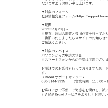
だけますようお願い申し上げます。
▼対象のフォーム
登録情報変更フォーム<https://support.broad-is
▼期間
2022年4月28日～
※現在、原因の調査と復旧作業を行ってお
復旧いたしましたら当サイトのお知らせページ<https
ご確認ください。
▼対象のデバイス
パソコンからの申請の場合
※スマートフォンからの申請は問題ござい
お電話でのお受付も行っておりますため、
す。
＜Broad サポートセンター＞
050-3144-9935 （営業時間 11：00～
お客様にはご不便・ご迷惑をお掛けし、誠
引き続きBroadサービスをよろしくお願い