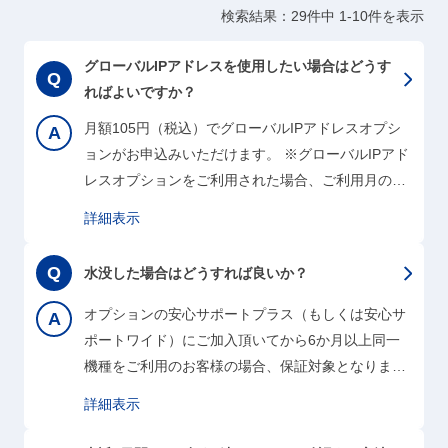
検索結果：29件中 1-10件を表示
グローバルIPアドレスを使用したい場合はどうす
ればよいですか？
月額105円（税込）でグローバルIPアドレスオプシ
ョンがお申込みいただけます。 ※グローバルIPアド
レスオプションをご利用された場合、ご利用月の
翌々月のご請求に105円（税込）が加算されます。
詳細表示
例：9月にグローバルIPアドレスオプションをご利
用された場合、11月のご請求に105円（税込）が加
水没した場合はどうすれば良いか？
算されます。 ※ご利用の機種がSpeed Wi-Fi 5G
X12、Speed Wi-Fi HOME 5G L13、Speed Wi-Fi
オプションの安心サポートプラス（もしくは安心サ
DOCK 5G 01の場合、グローバルIPアドレスオプシ
ポートワイド）にご加入頂いてから6か月以上同一
ョンは非対応と…
機種をご利用のお客様の場合、保証対象となりま
す。安心サポートプラスのオプションに加入されて
詳細表示
いるお客様はこちらから詳細をご確認お願い致しま
す。（安心サポートワイドの方はこちら） また、オ