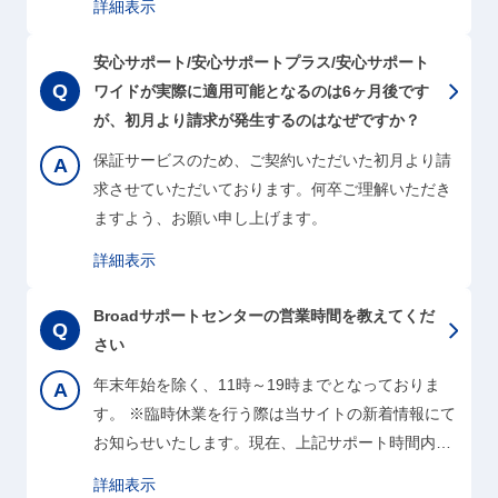
詳細表示
の契約メニューでパケットが足りない容量制限が
度々発生して使い勝手が悪い、料金を見直したいと
安心サポート/安心サポートプラス/安心サポート
考えておられるのでしたら、一度『いつでも解約サ
ワイドが実際に適用可能となるのは6ヶ月後です
ポート』窓口までお気軽にお問い合わせください。
が、初月より請求が発生するのはなぜですか？
最善の解説策をご提案できる可能性がございます。
保証サービスのため、ご契約いただいた初月より請
こちらから確認をお願いします。
求させていただいております。何卒ご理解いただき
ますよう、お願い申し上げます。
詳細表示
Broadサポートセンターの営業時間を教えてくだ
さい
年末年始を除く、11時～19時までとなっておりま
す。 ※臨時休業を行う際は当サイトの新着情報にて
お知らせいたします。現在、上記サポート時間内に
おきまして『いつでも解約サポート』の有人チャッ
詳細表示