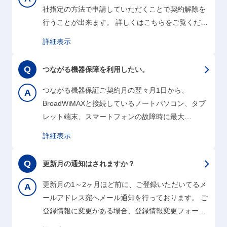
社指定の方法で申請していただくことで契約解除を
行うことが出来ます。 詳しくはこちらをご覧くださ
い。
詳細表示
つながる機器保障を利用したい。
つながる機器保証ご契約月の翌々月1日から、
BroadWiMAXと接続しているノートパソコン、タブ
レット端末、スマートフォンの故障時に最大
100,000円（税込）まで無償修理いたします。詳細
詳細表示
はこちらをご確認ください。ご利用されたい場合
は、当社カスタマーセンターまでお問い合わせくだ
更新月の通知はされますか？
さい。
更新月の1～2ヶ月ほど前に、ご登録いただいてるメ
ールアドレス宛へメール通知を行っております。 ご
登録情報に変更がある場合、登録情報変更フォーム
より速やかに変更の申請をお願いします。もし現在