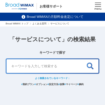
お客様サポート
メニュ
Broad WiMAXの月額料金改定について
ー
Broad WiMAX トップ
よくある質問
サービスについて
「サービスについて」の検索結果
キーワードで探す
検
よく検索されているキーワード：
索
#
契約プラン
#
オプション
#
設定方法
#
故障
#
マイページ
#
解約