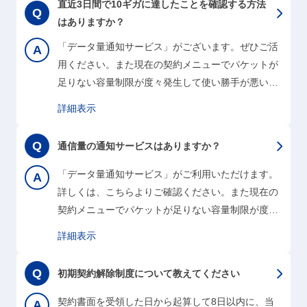
直近3日間で10ギガに達したことを確認する方法
プションにご加入頂いていない方は、有償での修理
はありますか？
対応となります。修理に預ける時間がない等お急ぎ
「データ量通知サービス」がございます。ぜひご活
の場合は、『いつでも解約サポート』窓口までお気
用ください。また現在の契約メニューでパケットが
軽にお問い合わせください。最善の解決策をご提案
足りない容量制限が度々発生して使い勝手が悪いな
できる可能性がございます。こちらから確認…
ど、ご不便を感じておられるのでしたら、一度『い
詳細表示
つでも解約サポート』窓口までお気軽にお問い合わ
せください。最善の解決策をご提案できる可能性が
通信量の通知サービスはありますか？
ございます。こちらから確認をお願いします。
「データ量通知サービス」がご利用いただけます。
詳しくは、こちらよりご確認ください。また現在の
契約メニューでパケットが足りない容量制限が度々
発生して使い勝手が悪いなど、ご不便を感じておら
詳細表示
れるのでしたら、一度『いつでも解約サポート』窓
口までお気軽にお問い合わせください。最善の解決
初期契約解除制度について教えてください
策をご提案できる可能性がございます。こちらから
確認をお願いします。
契約書面を受領した日から起算して8日以内に、当